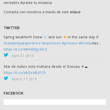
necesites durante tu estancia.
Contacta con nosotros a través de este
enlace
TWITTER
Spring weather!!! Snow
and sun
in the same day !!!
#catalunyaexperience
#inpirineos
#pirineos
#monta
ñas…
https://t.co/MnhB8gcMLE
April 07 2019
Mar de nubes esta mañana desde el Dossau ☀☁
https://t.co/AkQsMbJPC5
March 17 2019
FACEBOOK