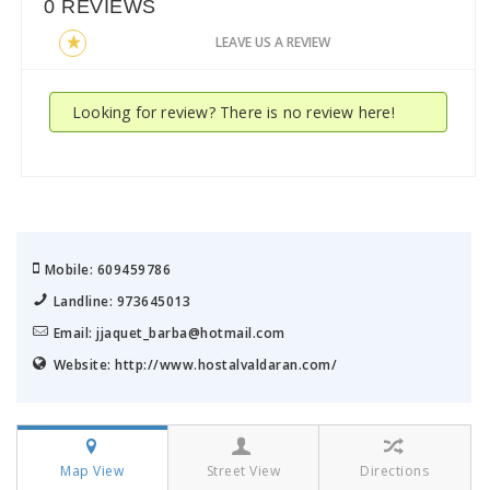
0 REVIEWS
LEAVE US A REVIEW
Looking for review? There is no review here!
Mobile: 609459786
Landline: 973645013
Email: jjaquet_barba@hotmail.com
Website: http://www.hostalvaldaran.com/
Map View
Street View
Directions