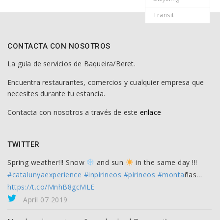
Transit
CONTACTA CON NOSOTROS
La guía de servicios de Baqueira/Beret.
Encuentra restaurantes, comercios y cualquier empresa que
necesites durante tu estancia.
Contacta con nosotros a través de este
enlace
TWITTER
Spring weather!!! Snow
and sun
in the same day !!!
#catalunyaexperience
#inpirineos
#pirineos
#monta
ñas…
https://t.co/MnhB8gcMLE
April 07 2019